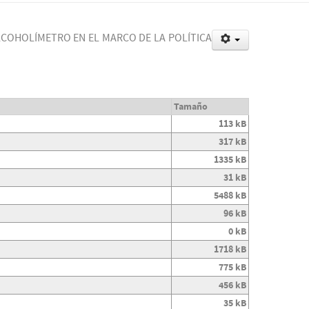
LCOHOLÍMETRO EN EL MARCO DE LA POLÍTICA
Tamaño
113 kB
317 kB
1335 kB
31 kB
5488 kB
96 kB
0 kB
1718 kB
775 kB
456 kB
35 kB