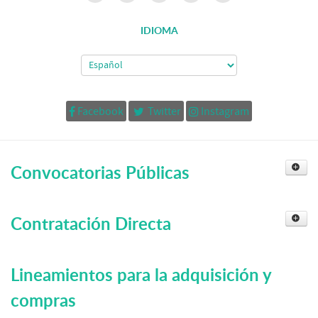
IDIOMA
Facebook
Twitter
Instagram
Convocatorias Públicas
2017
Contratación Directa
2018
2017
Lineamientos para la adquisición y
compras
2019
2018