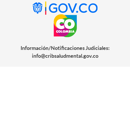
PRESTACIÓN DE SERVICIOS PROFESIONALES DE
REPRESENTACIÓN JUDICIAL CON DISPONIBILIDAD PERM
1
REPRESENTACIÓN DE LOS PROCESOS DE DEFENSA J
ADMINISTRATIVA Y LOS DEMÁS QUE SEAN R
SUMINISTRO DE ALIMENTACION DE LOS USUSARIOS QUE
Información/Notificaciones Judiciales:
2
ESE CRIB, POR EL SISTEMA DE PREC
info@cribsaludmental.gov.co
PRESTACION DE SERVICIOS DE VIGILANCIA Y SEGURIDAD
3
ESE CRIB PRESTACION DE SERVICIOS DE VIGILANC
INSTALACIONES DE LA E
PRESTACION DE SERVICIOS DE ASEO Y DESINFECCI
4
ADMINISTRATIVAS Y EXTERNAS DE LA ESE CRIB CUMP
DE BIOSEGURIDAD Y DEMAS DISPOSICI
PRESTACION DE SERVICIOS DE LAVANDERIA, DESINFECCI
5
HOSPITALARIA UTILIZADA EN EL OBJETO M