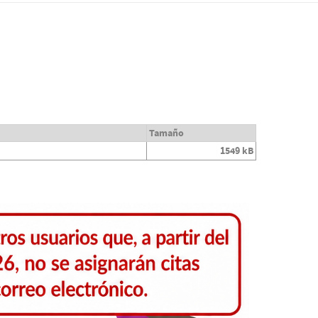
Tamaño
1549 kB