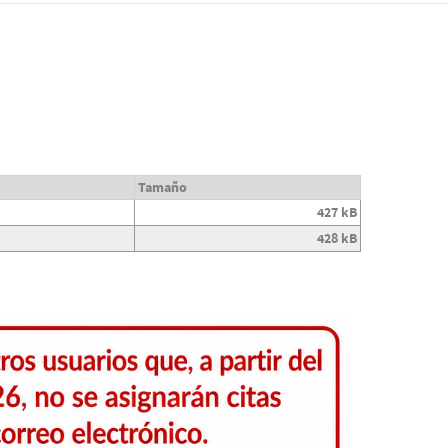
Tamaño
427 kB
428 kB