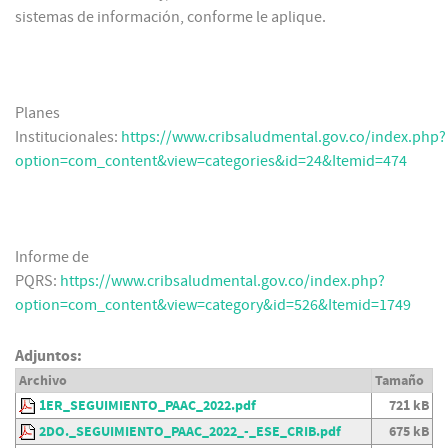
sistemas de información, conforme le aplique.
Planes
Institucionales:
https://www.cribsaludmental.gov.co/index.php?
option=com_content&view=categories&id=24&Itemid=474
Informe de
PQRS:
https://www.cribsaludmental.gov.co/index.php?
option=com_content&view=category&id=526&Itemid=1749
Adjuntos:
Archivo
Tamaño
1ER_SEGUIMIENTO_PAAC_2022.pdf
721 kB
2DO._SEGUIMIENTO_PAAC_2022_-_ESE_CRIB.pdf
675 kB