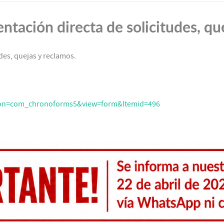
tación directa de solicitudes, qu
des, quejas y reclamos.
ption=com_chronoforms5&view=form&Itemid=496