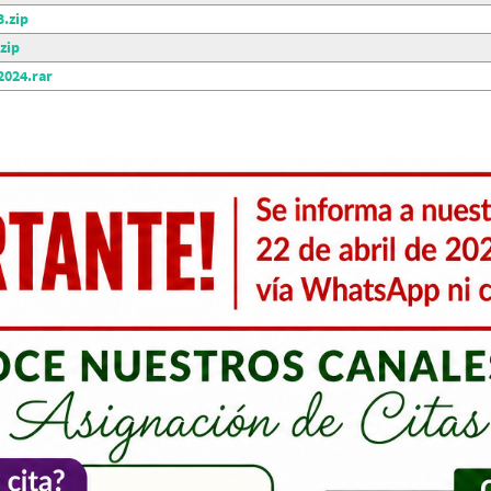
.zip
zip
024.rar