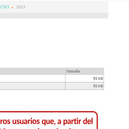
l SCI
2023
Tamaño
91 kB
92 kB